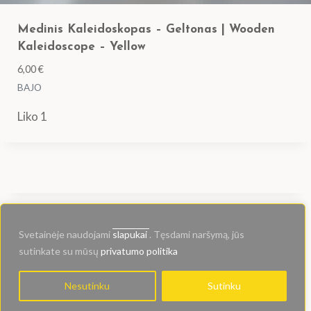
Medinis Kaleidoskopas – Geltonas | Wooden
Kaleidoscope – Yellow
6,00
€
BAJO
Liko 1
© 2024 Kioskas.ART
Svetainėje naudojami
slapukai
. Tęsdami naršymą, jūs
sutinkate su mūsų
privatumo politika
Nesutinku
Sutinku