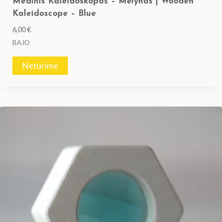
Medinis Kaleidoskopas – Mėlynas | Wooden
Kaleidoscope – Blue
6,00
€
BAJO
Neturime