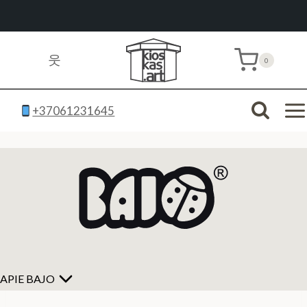
Skip
to
웃
0
content
+37061231645
APIE BAJO