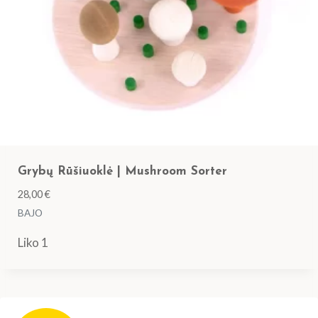
Grybų Rūšiuoklė | Mushroom Sorter
28,00
€
BAJO
Liko 1