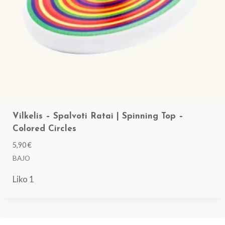
9
0
,
0
0
0
€
.
€
.
Vilkelis – Spalvoti Ratai | Spinning Top –
Colored Circles
5,90
€
BAJO
Liko 1