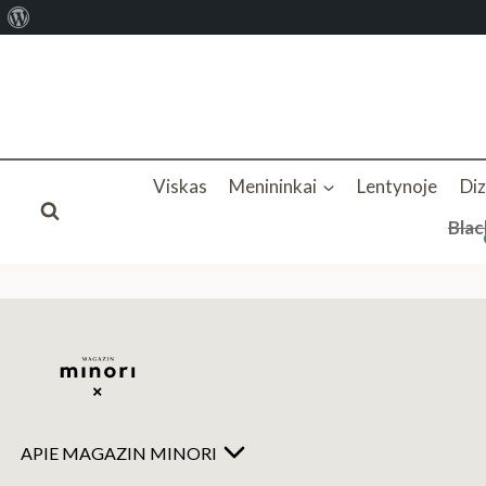
Apie
Skip
WordPress
to
content
Viskas
Menininkai
Lentynoje
Di
Blac
APIE MAGAZIN MINORI