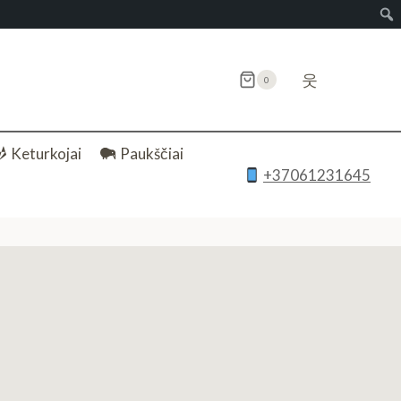
웃
0
Keturkojai
Paukščiai
+37061231645