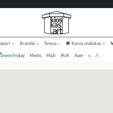
zaino+
Brandai
Šviesa
Kavos staliukas
k
Green Friday
Medis
Maži
#UA
Apie
v
/\