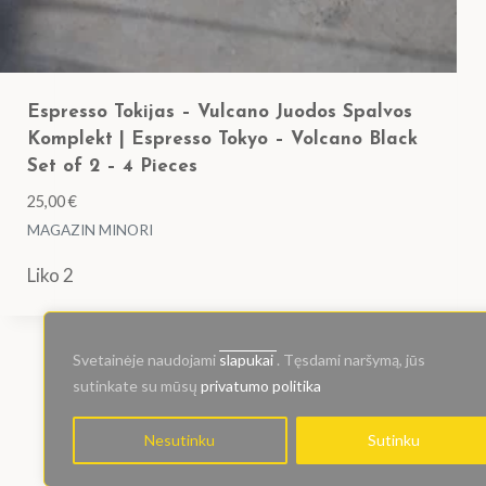
Espresso Tokijas – Vulcano Juodos Spalvos
Komplekt | Espresso Tokyo – Volcano Black
Set of 2 – 4 Pieces
25,00
€
MAGAZIN MINORI
Liko 2
Svetainėje naudojami
slapukai
. Tęsdami naršymą, jūs
sutinkate su mūsų
privatumo politika
Nesutinku
Sutinku
© 2024 Kioskas.ART