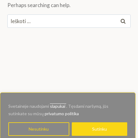
Perhaps searching can help.
Ieškoti:
© 2024 Kioskas.ART
Svetainėje naudojami
slapukai
. Tęsdami naršymą, jūs
sutinkate su mūsų
privatumo politika
Nesutinku
Sutinku