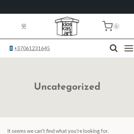
Skip
to
웃
0
content
+37061231645
Uncategorized
It seems we can’t find what you’re looking for.