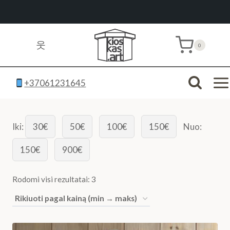
Skip
to
웃
0
content
+37061231645
Iki:
30€
50€
100€
150€
Nuo:
150€
900€
Rūšiuojama
Rodomi visi rezultatai: 3
pagal
kainą:
nuo