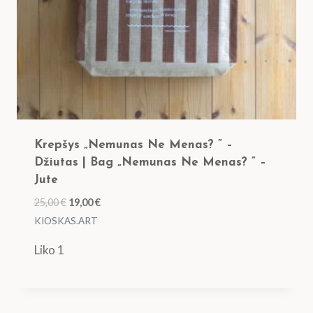
Krepšys „Nemunas Ne Menas? ” –
Džiutas | Bag „Nemunas Ne Menas? ” –
Jute
Original
Current
25,00
€
19,00
€
price
price
KIOSKAS.ART
was:
is:
Liko 1
25,00 €.
19,00 €.