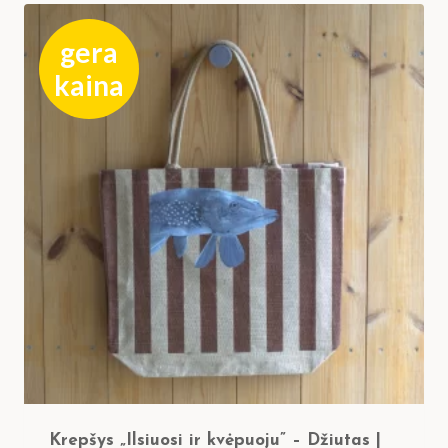
gera
kaina
Krepšys „Ilsiuosi ir kvėpuoju” – Džiutas |