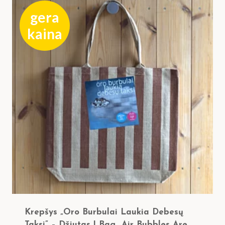
mažos
gera
iki
kaina
didelės
Krepšys „Oro Burbulai Laukia Debesų
Taksi” – Džiutas | Bag „Air Bubbles Are