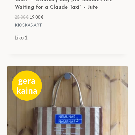
Waiting for a Claude Taxi” – Jute
Original
Current
25,00
€
19,00
€
price
price
KIOSKAS.ART
was:
is:
Liko 1
25,00 €.
19,00 €.
gera
kaina