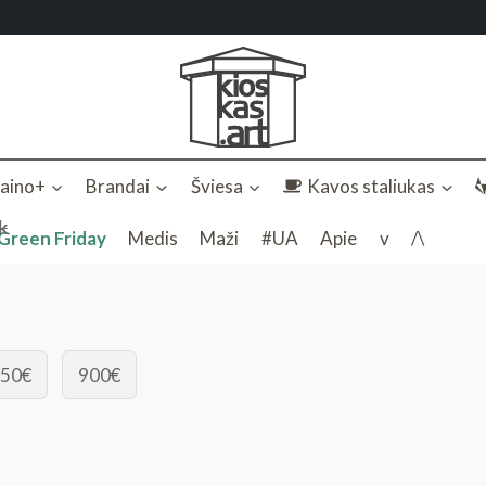
zaino+
Brandai
Šviesa
Kavos staliukas
k
Green Friday
Medis
Maži
#UA
Apie
v
/\
50€
900€