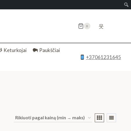
웃
0
Keturkojai
Paukščiai
+37061231645