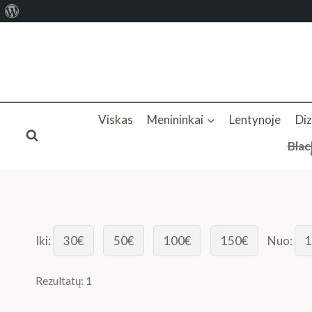
Apie
Skip
WordPress
to
content
Viskas
Menininkai
Lentynoje
Di
Blac
Iki:
30€
50€
100€
150€
Nuo:
1
Rezultatų: 1