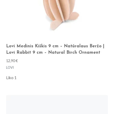
Lovi Medinis Kiškis 9 cm – Natūralaus Beržo |
Lovi Rabbit 9 cm – Natural Birch Ornament
12,90
€
LOVI
Liko 1