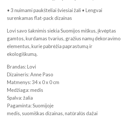
Natūralus
• 3 nuimami paukšteliai šviesiai žali • Lengvai
|
surenkamas flat-pack dizainas
Lovi
Tree
Lovi savo šaknimis siekia Suomijos miškus, įkvėptas
with
gamtos, kurdamas tvarius, gražius namų dekoravimo
3
elementus, kurie pabrėžia paprastumą ir
Green
ekologiškumą.
Birds
34
Brandas: Lovi
cm
Dizaineris: Anne Paso
-
Matmenys: 34 x 0 x 0 cm
Natural
Medžiaga: medis
Spalva: žalia
Pagaminta: Suomijoje
medis, suomiškas dizainas, natūralūs dažai