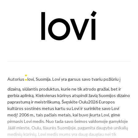
:
Autorius
lovi, Suomija. Lovi yra garsus savo tvariu požiūriu į
dizainą, siūlantis produktus, kurie ne tik atrodo gražiai, bet ir
gerbia aplinką. Kiekvienas kūrinys atspindi žavią Suomijos dizaino
paprastumą ir meistriškumą. Švęskite Oulu2026 Europos
kultūros sostinės metus kartu su Lovi ir surinkite savo Lovi
medį! 2006 m., tais pačiais metais, kai buvo įkurta Lovi, gimė
pirmasis Lovi medis. Nuo tada savo šeimos valdomoje gamykloje
Jääli mieste, Oulu, šiaurės Suomijoje, pagamita daugybė unikalių
medinių kūrinių. Lovi medis mums yra daug daugiau nei tik