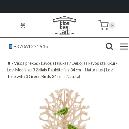
Skip
to
웃
0
content
+37061231645
/
Visos prekės
/
kavos staliukas
/
Dekoras kavos staliukui
/
Lovi Medis su 3 Žaliais Paukšteliais 34 cm – Natūralus | Lovi
Tree with 3 Green Birds 34 cm – Natural