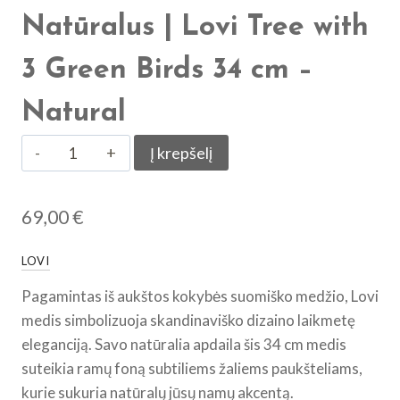
Natūralus | Lovi Tree with
3 Green Birds 34 cm –
Natural
produkto
Į krepšelį
kiekis:
Lovi
69,00
€
Medis
su
LOVI
3
Žaliais
Pagamintas iš aukštos kokybės suomiško medžio, Lovi
Paukšteliais
medis simbolizuoja skandinaviško dizaino laikmetę
34
eleganciją. Savo natūralia apdaila šis 34 cm medis
cm
suteikia ramų foną subtiliems žaliems paukšteliams,
-
kurie sukuria natūralų jūsų namų akcentą.