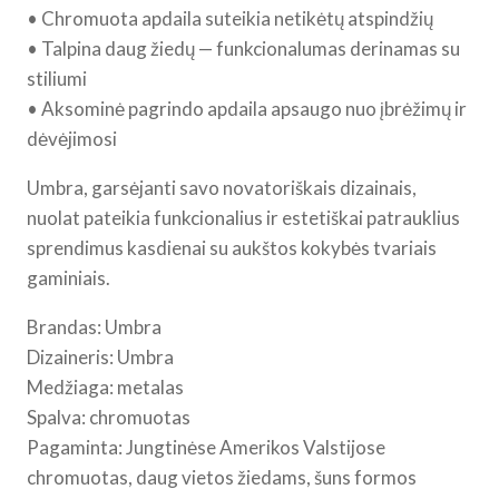
• Chromuota apdaila suteikia netikėtų atspindžių
Holder
• Talpina daug žiedų — funkcionalumas derinamas su
Chrome
stiliumi
• Aksominė pagrindo apdaila apsaugo nuo įbrėžimų ir
dėvėjimosi
Umbra, garsėjanti savo novatoriškais dizainais,
nuolat pateikia funkcionalius ir estetiškai patrauklius
sprendimus kasdienai su aukštos kokybės tvariais
gaminiais.
Brandas: Umbra
Dizaineris: Umbra
Medžiaga: metalas
Spalva: chromuotas
Pagaminta: Jungtinėse Amerikos Valstijose
chromuotas, daug vietos žiedams, šuns formos