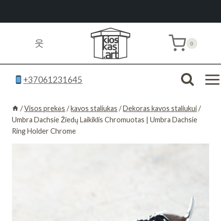
Skip
to
웃
0
content
+37061231645
/
Visos prekės
/
kavos staliukas
/
Dekoras kavos staliukui
/
Umbra Dachsie Žiedų Laikiklis Chromuotas | Umbra Dachsie
Ring Holder Chrome