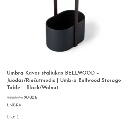
Umbra Kavos staliukas BELLWOOD –
Juodas/Riešutmedis | Umbra Bellwood Storage
Table – Black/Walnut
Original
Current
110,00
€
90,00
€
price
price
UMBRA
was:
is:
Liko 1
110,00 €.
90,00 €.