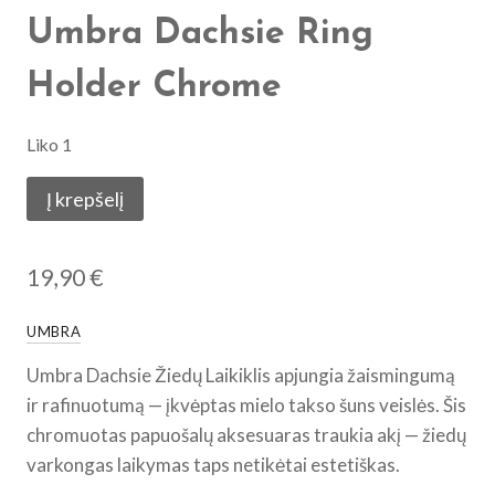
Umbra Dachsie Ring
Holder Chrome
Liko 1
produkto
Į krepšelį
kiekis:
Umbra
19,90
€
Dachsie
Žiedų
UMBRA
Laikiklis
Chromuotas
Umbra Dachsie Žiedų Laikiklis apjungia žaismingumą
|
ir rafinuotumą — įkvėptas mielo takso šuns veislės. Šis
Umbra
chromuotas papuošalų aksesuaras traukia akį — žiedų
Dachsie
varkongas laikymas taps netikėtai estetiškas.
Ring