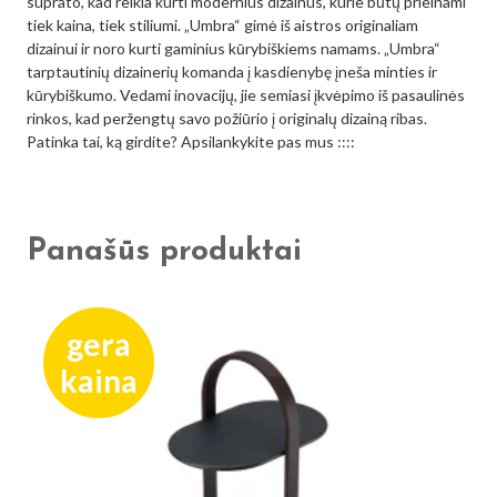
suprato, kad reikia kurti modernius dizainus, kurie būtų prieinami
tiek kaina, tiek stiliumi. „Umbra“ gimė iš aistros originaliam
dizainui ir noro kurti gaminius kūrybiškiems namams. „Umbra“
tarptautinių dizainerių komanda į kasdienybę įneša minties ir
kūrybiškumo. Vedami inovacijų, jie semiasi įkvėpimo iš pasaulinės
rinkos, kad peržengtų savo požiūrio į originalų dizainą ribas.
Patinka tai, ką girdite? Apsilankykite pas mus ::::
Panašūs produktai
gera
kaina