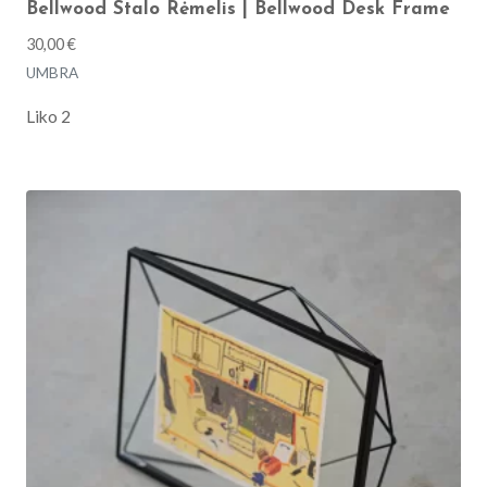
Bellwood Stalo Rėmelis | Bellwood Desk Frame
30,00
€
UMBRA
Liko 2