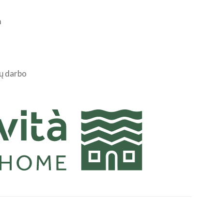
m
kų darbo