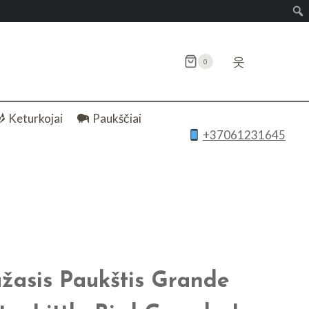
웃
0
Keturkojai
Paukščiai
+37061231645
žasis Paukštis Grande