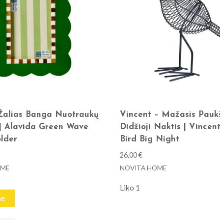
Žalias Banga Nuotraukų
Vincent – Mažasis Paukš
s | Alavida Green Wave
Didžioji Naktis | Vincent
lder
Bird Big Night
26,00
€
OME
NOVITA HOME
Liko 1
me