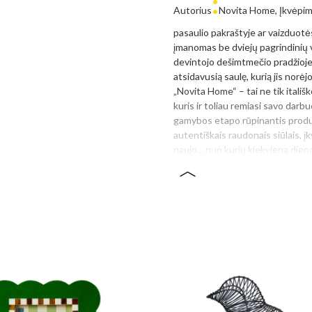
:
Autorius
Novita Home, Įkvėpima
pasaulio pakraštyje ar vaizduotės
įmanomas be dviejų pagrindinių va
devintojo dešimtmečio pradžioje į
atsidavusią saulę, kurią jis norė
„Novita Home“ – tai ne tik itališ
kuris ir toliau remiasi savo darb
gamybos etapo rūpinantis produkt
autentiškais raudonais siūlais, į
naujo... nuo kurių kiekvieną dien
: