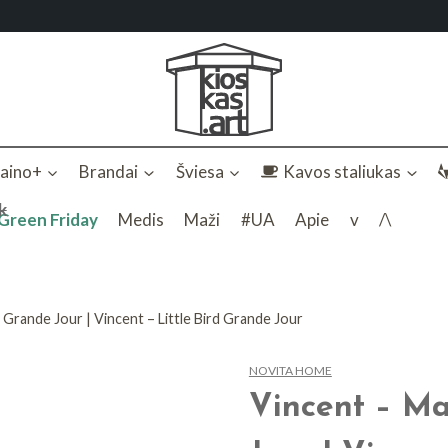
zaino+
Brandai
Šviesa
Kavos staliukas
k
Green Friday
Medis
Maži
#UA
Apie
v
/\
 Grande Jour | Vincent – Little Bird Grande Jour
NOVITA HOME
Vincent – Ma