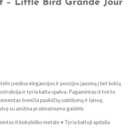
t – Little Bird Grande Jour
lis įvedina elegancijos ir poezijos jausmą į bet kokią
strukcija ir tyria balta spalva. Pagamintas iš tvirto
lementas švenčia paukščių subtilumą ir laisvę,
dvę su amžina prašmatnumo gaidele.
intas iš kokybiško metalo • Tyria baltoji apdaila