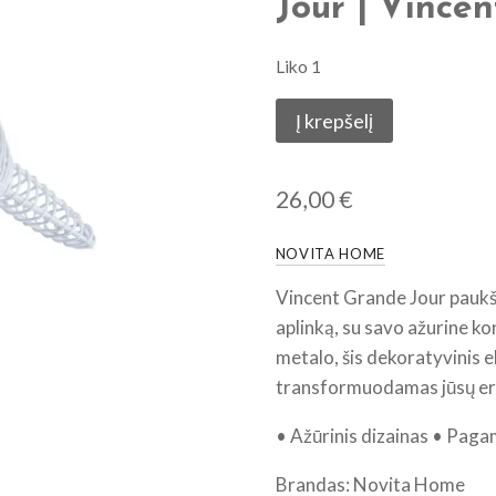
Jour | Vincen
Liko 1
produkto
Į krepšelį
kiekis:
Vincent
26,00
€
-
Mažasis
NOVITA HOME
Paukštis
Grande
Vincent Grande Jour paukšte
Jour
aplinką, su savo ažurine kon
|
metalo, šis dekoratyvinis e
Vincent
transformuodamas jūsų er
-
• Ažūrinis dizainas • Pagam
Little
Bird
Brandas: Novita Home