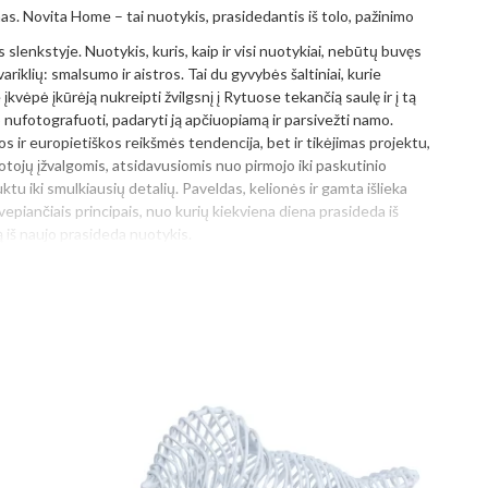
s. Novita Home – tai nuotykis, prasidedantis iš tolo, pažinimo
 slenkstyje. Nuotykis, kuris, kaip ir visi nuotykiai, nebūtų buvęs
riklių: smalsumo ir aistros. Tai du gyvybės šaltiniai, kurie
kvėpė įkūrėją nukreipti žvilgsnį į Rytuose tekančią saulę ir į tą
jo nufotografuoti, padaryti ją apčiuopiamą ir parsivežti namo.
kos ir europietiškos reikšmės tendencija, bet ir tikėjimas projektu,
uotojų įžvalgomis, atsidavusiomis nuo pirmojo iki paskutinio
u iki smulkiausių detalių. Paveldas, kelionės ir gamta išlieka
kvepiančiais principais, nuo kurių kiekviena diena prasideda iš
ą iš naujo prasideda nuotykis.