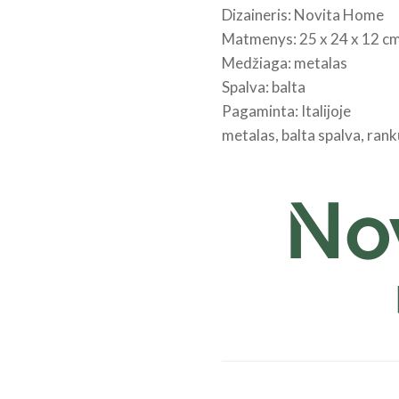
Grande
Dizaineris: Novita Home
Jour
Matmenys: 25 x 24 x 12 c
Medžiaga: metalas
Spalva: balta
Pagaminta: Italijoje
metalas, balta spalva, ran