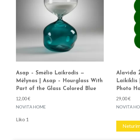
Asap – Smėlio Laikrodis —
Alavida 
Mėlynas | Asap – Hourglass With
Laikikli
Part of the Glass Colored Blue
Photo Ho
12,00
€
29,00
€
NOVITA HOME
NOVITA H
Liko 1
Neturi