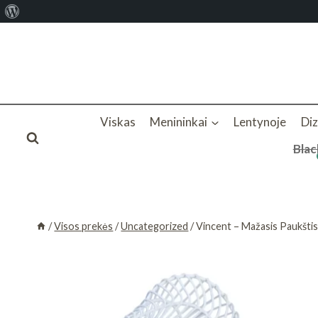
Apie
Skip
WordPress
to
content
Viskas
Menininkai
Lentynoje
Di
Blac
/
Visos prekės
/
Uncategorized
/
Vincent – Mažasis Paukštis